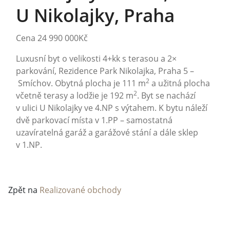
U Nikolajky, Praha
Cena 24 990 000Kč
Luxusní byt o velikosti 4+kk s terasou a 2×
parkování, Rezidence Park Nikolajka, Praha 5 –
2
Smíchov. Obytná plocha je 111 m
a užitná plocha
2
včetně terasy a lodžie je 192 m
. Byt se nachází
v ulici U Nikolajky ve 4.NP s výtahem. K bytu náleží
dvě parkovací místa v 1.PP – samostatná
uzavíratelná garáž a garážové stání a dále sklep
v 1.NP.
Zpět na
Realizované obchody