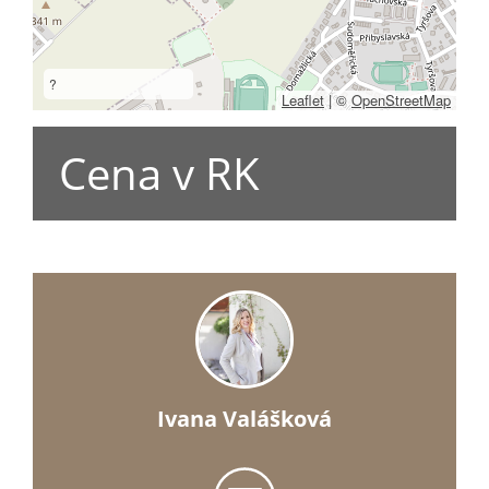
?
Leaflet
|
©
OpenStreetMap
Cena v RK
Ivana Valášková