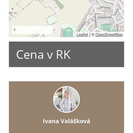
?
Leaflet
|
©
OpenStreetMap
Cena v RK
Ivana Valášková