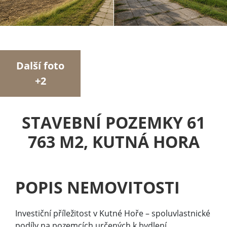
Další foto
+2
STAVEBNÍ POZEMKY 61
763 M2, KUTNÁ HORA
POPIS NEMOVITOSTI
Investiční příležitost v Kutné Hoře – spoluvlastnické
podíly na pozemcích určených k bydlení.