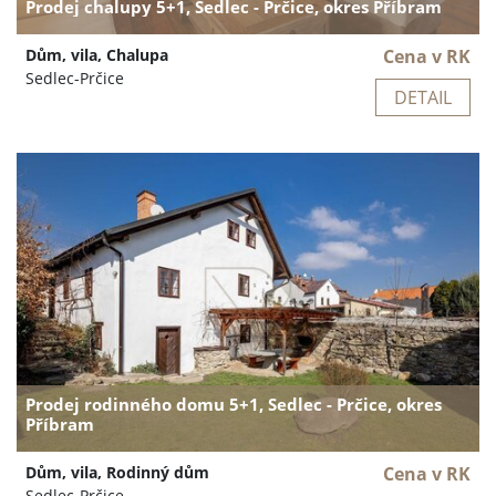
Prodej chalupy 5+1, Sedlec - Prčice, okres Příbram
Dům, vila, Chalupa
Cena v RK
Sedlec-Prčice
DETAIL
Prodej rodinného domu 5+1, Sedlec - Prčice, okres
Příbram
Dům, vila, Rodinný dům
Cena v RK
Sedlec-Prčice