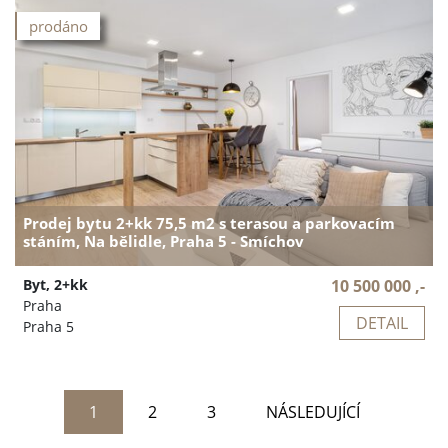
prodáno
Prodej bytu 2+kk 75,5 m2 s terasou a parkovacím
stáním, Na bělidle, Praha 5 - Smíchov
Byt, 2+kk
10 500 000 ,-
Praha
DETAIL
Praha 5
1
2
3
NÁSLEDUJÍCÍ