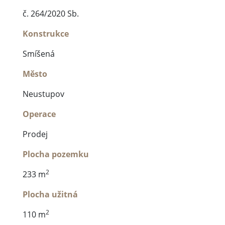
č. 264/2020 Sb.
Konstrukce
Smíšená
Město
Neustupov
Operace
Prodej
Plocha pozemku
2
233 m
Plocha užitná
2
110 m